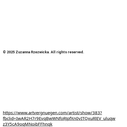
Wonderwoman
© 2025 Zuzanna Rzezwicka. All rights reserved.
https://www.artvergnuegen.com/artist/show/383?
fbclid=IwAR2H7r9EvqBwWNfoRJpfXn0vITQxuRlEV_uluqw
z3Y5cA9oqMNoibFFhnqk